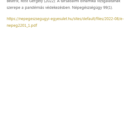
Beatrix, Röst Gergely (2022): A társadalmi dinamika vizsgálatának
szerepe a pandémiás védekezésben. Népegészségügy 99(1).
https://nepegeszsegugyi-egyesulet.hu/sites/default/files/2022-08/e-
nepeg2201_1.pdf